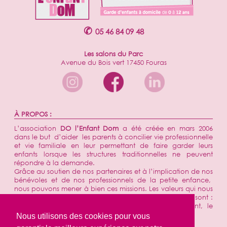
✆
05 46 84 09 48
Les salons du Parc
Avenue du Bois vert 17450 Fouras
À PROPOS :
L’association
DO l’Enfant Dom
a été créée en mars 2006
dans le but d’aider les parents à concilier vie professionnelle
et vie familiale en leur permettant de faire garder leurs
enfants lorsque les structures traditionnelles ne peuvent
répondre à la demande.
Grâce au soutien de nos partenaires et à l’implication de nos
bénévoles et de nos professionnels de la petite enfance,
nous pouvons mener à bien ces missions. Les valeurs qui nous
ont toujours animées et sont de plus en plus présentes sont :
l’utilité sociale, le soutien aux familles, l’engagement, le
respect et la convivialité.
Nous utilisons des cookies pour vous