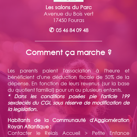
Les salons du Parc
Avenue du Bois vert
17450 Fouras
✆
05 46 84 09 48
Comment ça marche ?
Les parents paient l'association à l'heure et
bénéficient d'une déduction fiscale de 50% de la
dépense. En fonction de leurs revenus (sur la base
du quotient familial) pour un ou plusieurs enfants.
* Dans les conditions posées pie l'article 199
sexdeciès du CGI, sous réserve de modification de
la legislation.
Habitants de la Communauté d'Agglomération
Royan Atlantique :
Contacter le Relais Accueil > Petite Enfance