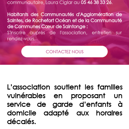
communautaire, Laura Ciglar au
05 46 38 33 26
.
Habitants des Communautés d'Agglomération de
Saintes, de Rochefort Océan et de la Communauté
de Communes Cœur de Saintonge :
S'inscrire auprès de l'association, entretien sur
rendez-vous.
CONTACTEZ NOUS
L’association soutient les familles
vulnérables en proposant un
service de garde d’enfants à
domicile adapté aux horaires
décalés.