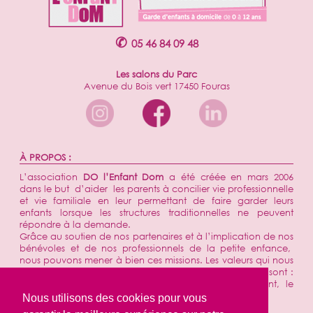
✆
05 46 84 09 48
Les salons du Parc
Avenue du Bois vert 17450 Fouras
À PROPOS :
L’association
DO l’Enfant Dom
a été créée en mars 2006
dans le but d’aider les parents à concilier vie professionnelle
et vie familiale en leur permettant de faire garder leurs
enfants lorsque les structures traditionnelles ne peuvent
répondre à la demande.
Grâce au soutien de nos partenaires et à l’implication de nos
bénévoles et de nos professionnels de la petite enfance,
nous pouvons mener à bien ces missions. Les valeurs qui nous
ont toujours animées et sont de plus en plus présentes sont :
l’utilité sociale, le soutien aux familles, l’engagement, le
respect et la convivialité.
Nous utilisons des cookies pour vous