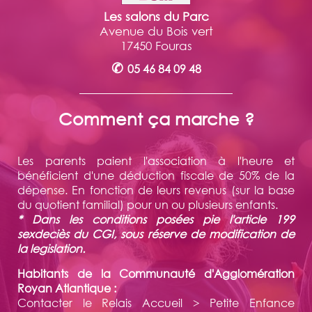
Les salons du Parc
Avenue du Bois vert
17450 Fouras
✆
05 46 84 09 48
Comment ça marche ?
Les parents paient l'association à l'heure et
bénéficient d'une déduction fiscale de 50% de la
dépense. En fonction de leurs revenus (sur la base
du quotient familial) pour un ou plusieurs enfants.
* Dans les conditions posées pie l'article 199
sexdeciès du CGI, sous réserve de modification de
la legislation.
Habitants de la Communauté d'Agglomération
Royan Atlantique :
Contacter le Relais Accueil > Petite Enfance