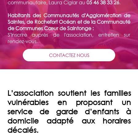
communautaire, Laura Ciglar au
05 46 38 33 26
.
Habitants des Communautés d'Agglomération de
Saintes, de Rochefort Océan et de la Communauté
de Communes Cœur de Saintonge :
S'inscrire auprès de l'association, entretien sur
rendez-vous.
CONTACTEZ NOUS
L’association soutient les familles
vulnérables en proposant un
service de garde d’enfants à
domicile adapté aux horaires
décalés.