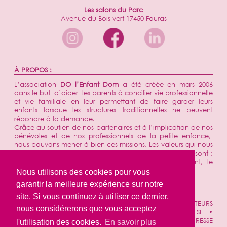
Les salons du Parc
Avenue du Bois vert 17450 Fouras
À PROPOS :
L’association
DO l’Enfant Dom
a été créée en mars 2006
dans le but d’aider les parents à concilier vie professionnelle
et vie familiale en leur permettant de faire garder leurs
enfants lorsque les structures traditionnelles ne peuvent
répondre à la demande.
Grâce au soutien de nos partenaires et à l’implication de nos
bénévoles et de nos professionnels de la petite enfance,
nous pouvons mener à bien ces missions. Les valeurs qui nous
ont toujours animées et sont de plus en plus présentes sont :
l’utilité sociale, le soutien aux familles, l’engagement, le
respect et la convivialité.
Nous utilisons des cookies pour vous
garantir la meilleure expérience sur notre
NAVIGATION :
site. Si vous continuez à utiliser ce dernier,
ACCUEIL
•
QUI SOMMES-NOUS ?
•
SECTEURS
nous considérerons que vous acceptez
D'INTERVENTIONS
•
TARIFS & ADHÉSION
•
ENTREPRISE
•
TÉMOIGNAGES
•
ACTUALITÉS
•
CONTACT
•
REVUE DE PRESSE
l'utilisation des cookies.
En savoir plus